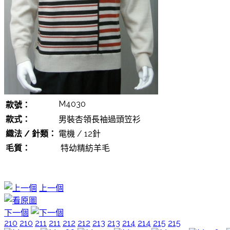
M4030
款號：
款式：
男裝杏領長袖過頭笠衫
織法 / 針類：
電機 / 12針
毛質：
特幼精紡羊毛
上一個
下一個
210
210
211
211
212
212
213
213
214
214
215
215